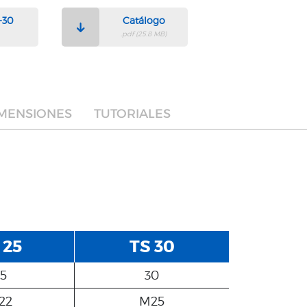
-30
Catálogo
.pdf (25.8 MB)
MENSIONES
TUTORIALES
 25
TS 30
5
30
22
M25