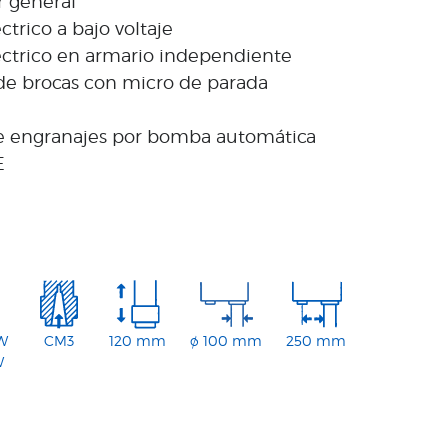
r general
ctrico a bajo voltaje
éctrico en armario independiente
de brocas con micro de parada
e engranajes por bomba automática
E
kW
CM3
120 mm
ø 100 mm
250 mm
W