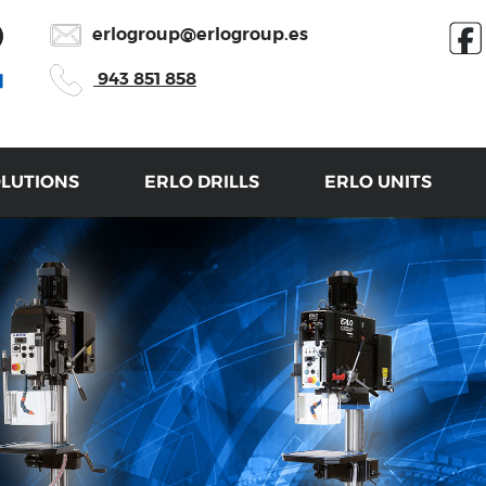
erlogroup@erlogroup.es
943 851 858
OLUTIONS
ERLO DRILLS
ERLO UNITS