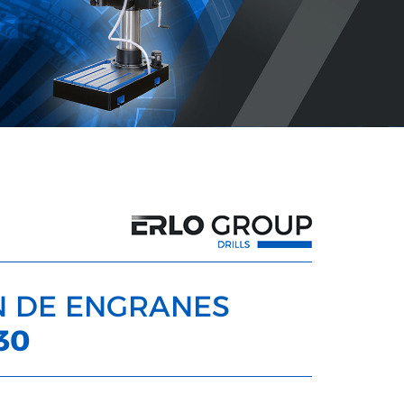
N DE ENGRANES
30