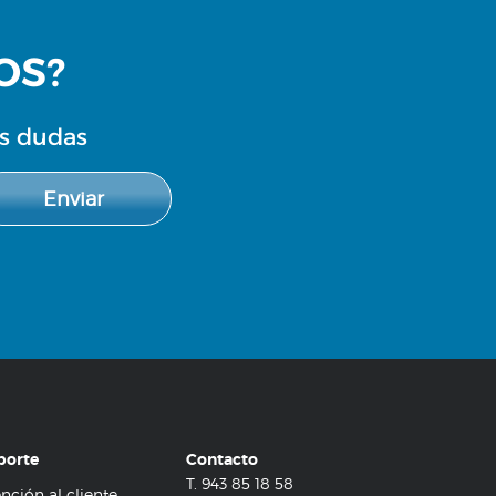
OS?
us dudas
Enviar
porte
Contacto
T.
943 85 18 58
nción al cliente