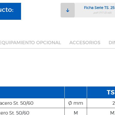
Ficha Serie TS. 25
cto:
.pdf (717.33 kB)
EQUIPAMIENTO OPCIONAL
ACCESORIOS
DI
TS
cero St. 50/60
Ø mm
2
ro St. 50/60
M
M