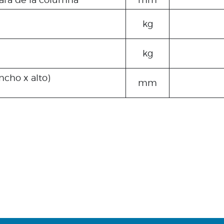
kg
kg
ncho x alto)
mm