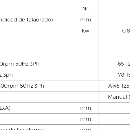
Nr.
ndidad de taladrado)
mm
kw
0,8
00rpm 50Hz 3Ph
65-1
z 3ph
78-1
1500rpm 50Hz 3Ph
A)45-125
Manual (
LxA)
mm
mm
 cara de la columna
mm