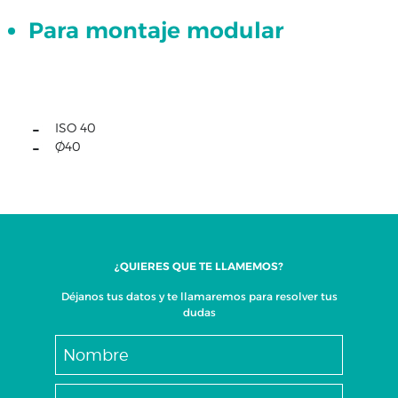
Para montaje modular
Conjunto
XZ
Conjunto
XYZ
ISO
ISO 40
40
Ø40
Conjunto
XYZ
ISO
30
Conjunto
XYZ
¿QUIERES QUE TE LLAMEMOS?
-
Déjanos tus datos y te llamaremos para resolver tus
HSK
dudas
63
Conjunto
XYZ
Con