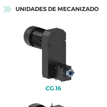
de
UNIDADES DE MECANIZADO
avance
Proyectos
especiales
CG.16