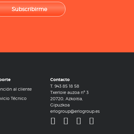
Subscribirme
porte
Contacto
T.
943 85 18 58
nción al cliente
Txerloie auzoa nº 3
vicio Técnico
20720, Azkoitia,
Gipuzkoa
erlogroup@erlogroup.es