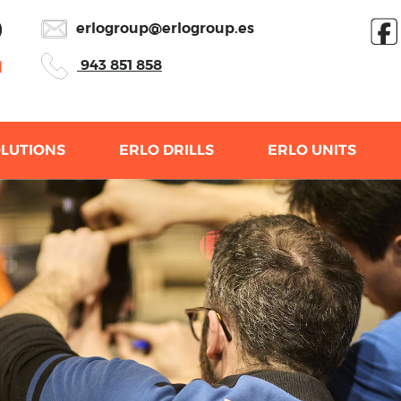
erlogroup@erlogroup.es
943 851 858
OLUTIONS
ERLO DRILLS
ERLO UNITS