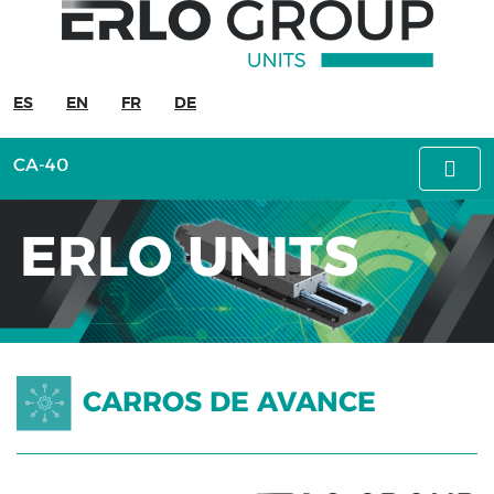
ERLO
UNITS
ES
EN
FR
DE
Carros
de
CA-40
avance
CA-
ERLO UNITS
16
CA-
30
CA-
40
CARROS DE AVANCE