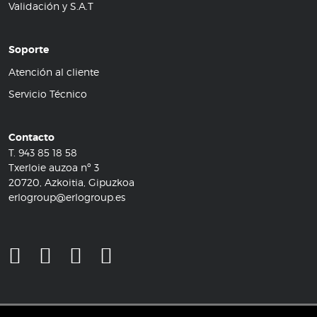
Validación y S.A.T
Soporte
Atención al cliente
Servicio Técnico
Contacto
T.
943 85 18 58
Txerloie auzoa nº 3
20720, Azkoitia, Gipuzkoa
erlogroup@erlogroup.es