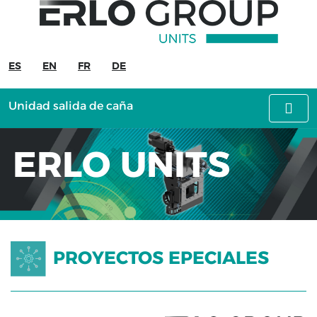
ERLO
UNITS
ES
EN
FR
DE
Proyectos
especiales
Unidad salida de caña
Unidad
salida
ERLO UNITS
de
caña
Cabezal
reducido
CG.30
+
PROYECTOS EPECIALES
cabezal
angular
Cabezal