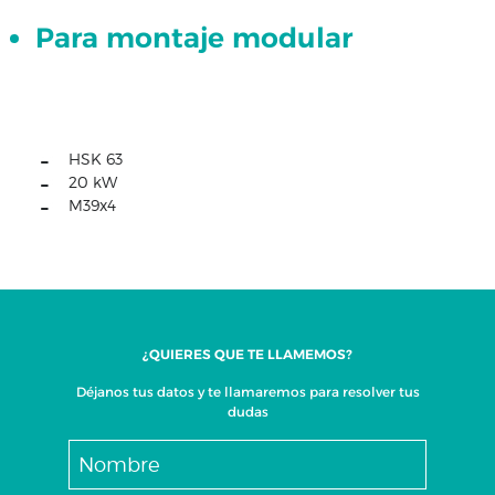
Para montaje modular
Conjunto
XZ
Conjunto
XYZ
ISO
HSK 63
40
20 kW
Conjunto
M39x4
XYZ
ISO
30
Conjunto
XYZ
-
¿QUIERES QUE TE LLAMEMOS?
HSK
Déjanos tus datos y te llamaremos para resolver tus
63
dudas
Conjunto
XYZ
Con