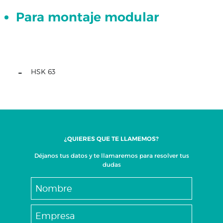
Para montaje modular
Conjunto
XZ
Conjunto
XYZ
ISO
HSK 63
40
Conjunto
XYZ
ISO
30
Conjunto
¿QUIERES QUE TE LLAMEMOS?
XYZ
Déjanos tus datos y te llamaremos para resolver tus
-
dudas
HSK
63
Conjunto
XYZ
Con