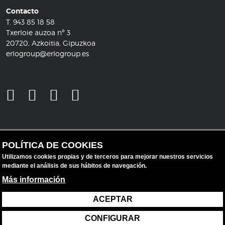
Contacto
T.
943 85 18 58
Txerloie auzoa nº 3
20720, Azkoitia, Gipuzkoa
erlogroup@erlogroup.es
POLÍTICA DE COOKIES
Utilizamos cookies propias y de terceros para mejorar nuestros servicios
mediante el análisis de sus hábitos de navegación.
Más información
ACEPTAR
Aviso legal
Protección de datos
CONFIGURAR
Política de cookies
Configuración de cookies