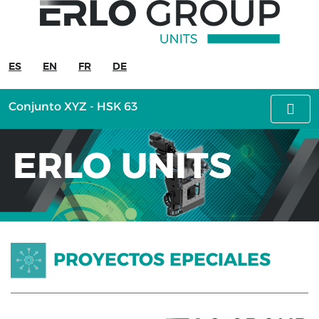
ERLO
UNITS
ES
EN
FR
DE
Proyectos
especiales
Conjunto XYZ - HSK 63
Unidad
salida
ERLO UNITS
de
caña
Cabezal
reducido
CG.30
+
PROYECTOS EPECIALES
cabezal
angular
Cabezal