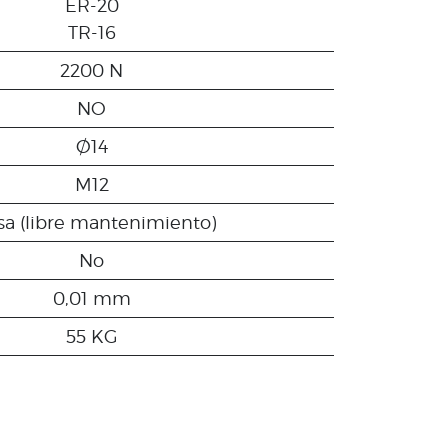
ER-20
TR-16
2200 N
NO
Ø14
M12
sa (libre mantenimiento)
No
0,01 mm
55 KG