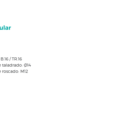
ular
B.16 / TR.16
 taladrado: Ø14
 roscado: M12