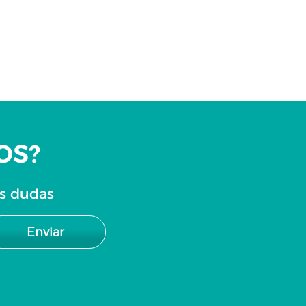
OS?
us dudas
Enviar