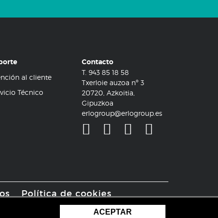
porte
Contacto
T.
943 85 18 58
nción al cliente
Txerloie auzoa nº 3
vicio Técnico
20720, Azkoitia,
Gipuzkoa
erlogroup@erlogroup.es
os
Política de cookies
nfiguración de cookies
ACEPTAR