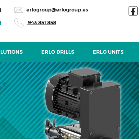
erlogroup@erlogroup.es
943 851 858
OLUTIONS
ERLO DRILLS
ERLO UNITS