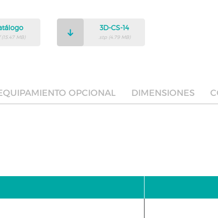
atálogo
3D-CS-14
 (15.47 MB)
.stp (4.79 MB)
EQUIPAMIENTO OPCIONAL
DIMENSIONES
C