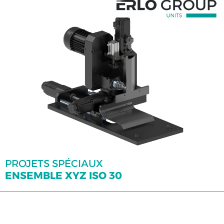
spéciale
à
6
broches
(3
+
3)
CA.30
+
tête
révolver
CA.30
+
tête
PROJETS SPÉCIAUX
révolver
verticale
ENSEMBLE XYZ ISO 30
CA.30
+
CG30